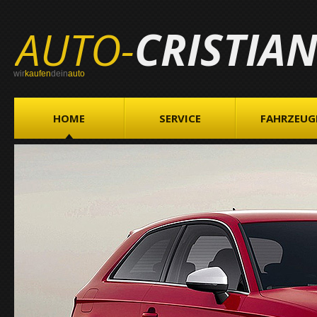
AUTO-
CRISTIA
wir
kaufen
dein
auto
HOME
SERVICE
FAHRZEUG